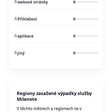
⚠️
webové stránky
0
⚠️
Přihlášení
0
⚠️
aplikace
0
⚠️
jiný
0
Regiony zasažené výpadky služby
Milanote
V těchto městech a regionech se v