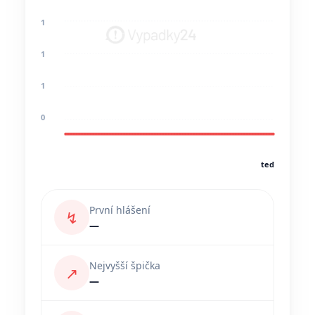
1
1
1
0
teď
První hlášení
↯
—
Nejvyšší špička
↗
—