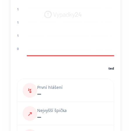
1
1
1
0
teď
První hlášení
↯
—
Nejvyšší špička
↗
—