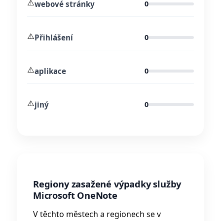
⚠️
webové stránky
0
⚠️
Přihlášení
0
⚠️
aplikace
0
⚠️
jiný
0
Regiony zasažené výpadky služby
Microsoft OneNote
V těchto městech a regionech se v