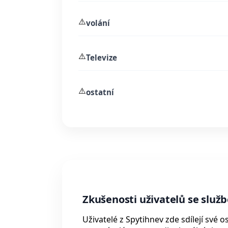
⚠️
volání
⚠️
Televize
⚠️
ostatní
Zkušenosti uživatelů se služ
Uživatelé z Spytihnev zde sdílejí své