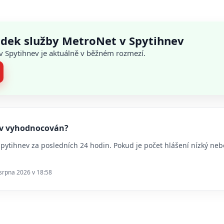
adek služby MetroNet v Spytihnev
 v Spytihnev je aktuálně v běžném rozmezí.
nev vyhodnocován?
 Spytihnev za posledních 24 hodin. Pokud je počet hlášení nízký n
 srpna 2026 v 18:58