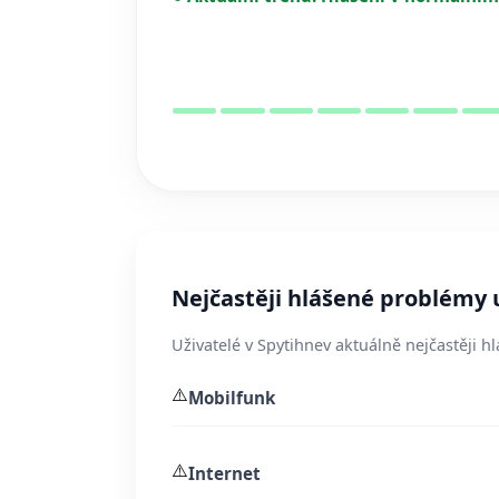
Nejčastěji hlášené problémy 
Uživatelé v Spytihnev aktuálně nejčastěji h
⚠️
Mobilfunk
⚠️
Internet