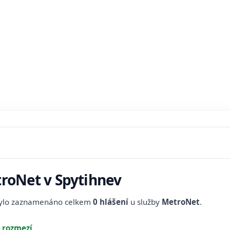
troNet v Spytihnev
bylo zaznamenáno celkem
0 hlášení
u služby
MetroNet
.
 rozmezí