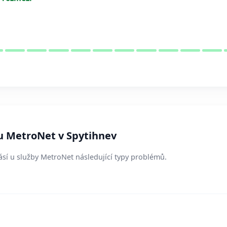
u MetroNet v Spytihnev
lásí u služby MetroNet následující typy problémů.