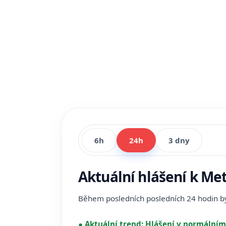
6h
24h
3 dny
Aktuální hlášení k Me
Během posledních posledních 24 hodin 
●
Aktuální trend:
Hlášení v normálním