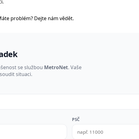
i.
Máte problém? Dejte nám vědět.
padek
ušenost se službou
MetroNet
. Vaše
oudit situaci.
PSČ