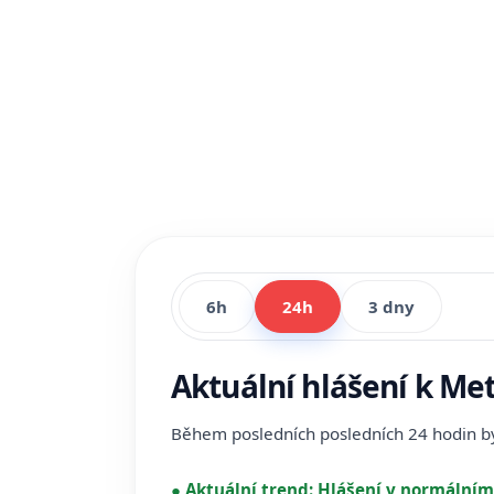
6h
24h
3 dny
Aktuální hlášení k Me
Během posledních posledních 24 hodin 
●
Aktuální trend:
Hlášení v normálním