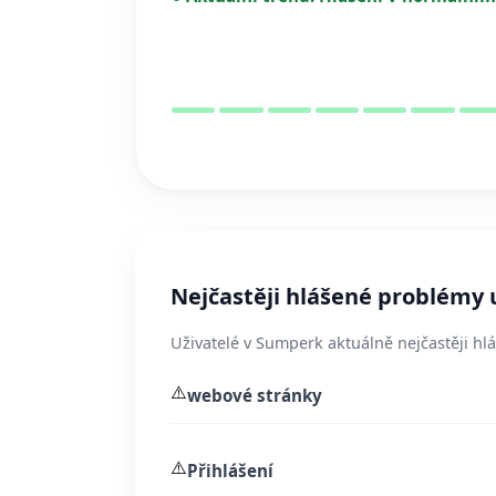
Nejčastěji hlášené problémy
Uživatelé v Sumperk aktuálně nejčastěji hl
⚠️
webové stránky
⚠️
Přihlášení