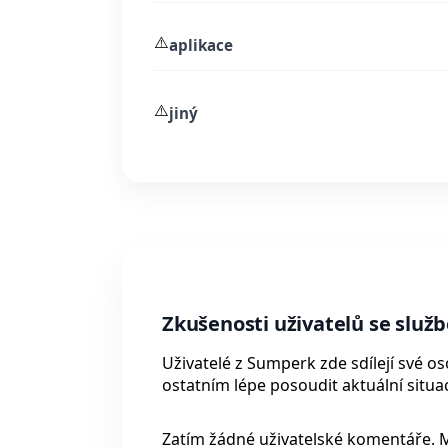
⚠️
aplikace
⚠️
jiný
Zkušenosti uživatelů se slu
Uživatelé z Sumperk zde sdílejí své 
ostatním lépe posoudit aktuální situac
Zatím žádné uživatelské komentáře. 