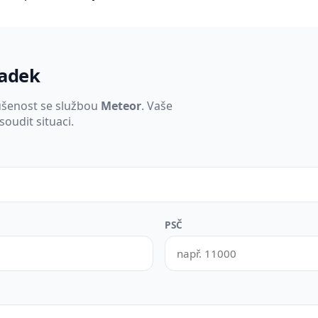
padek
ušenost se službou
Meteor
. Vaše
oudit situaci.
PSČ