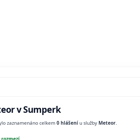
teor v Sumperk
bylo zaznamenáno celkem
0 hlášení
u služby
Meteor
.
 rozmezí