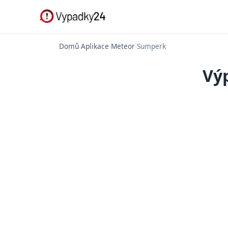
Domů
›
Aplikace
›
Meteor
›
Sumperk
Vý