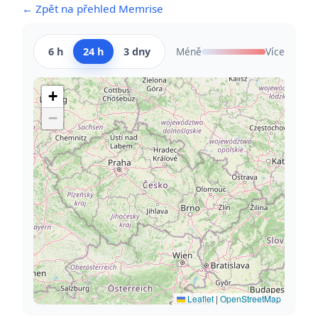
← Zpět na přehled Memrise
6 h
24 h
3 dny
Méně
Více
+
−
Leaflet
|
OpenStreetMap