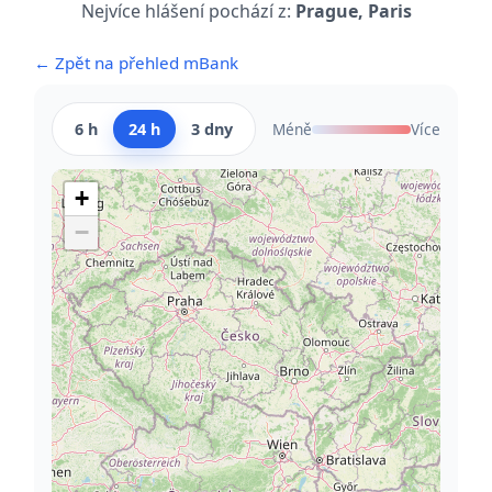
Nejvíce hlášení pochází z:
Prague, Paris
← Zpět na přehled mBank
6 h
24 h
3 dny
Méně
Více
+
−