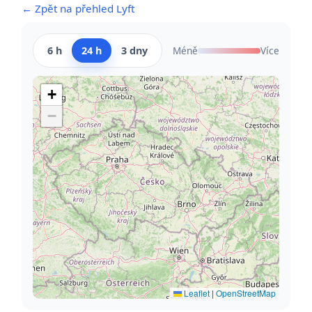
← Zpět na přehled Lyft
6 h
24 h
3 dny
Méně
Více
+
−
Leaflet
|
OpenStreetMap