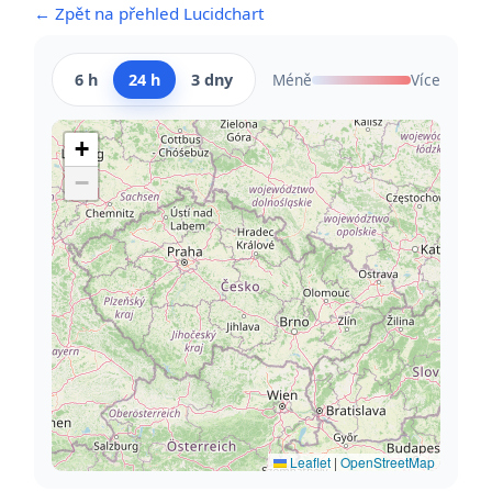
← Zpět na přehled Lucidchart
6 h
24 h
3 dny
Méně
Více
+
−
Leaflet
|
OpenStreetMap