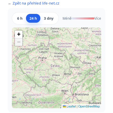
← Zpět na přehled life-net.cz
6 h
24 h
3 dny
Méně
Více
+
−
Leaflet
|
OpenStreetMap