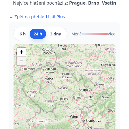
Nejvíce hlášení pochází z:
Prague, Brno, Vsetin
← Zpět na přehled Lidl Plus
6 h
24 h
3 dny
Méně
Více
+
−