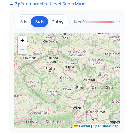
← Zpět na přehled Level SuperMind
6 h
24 h
3 dny
Méně
Více
+
−
Leaflet
|
OpenStreetMap