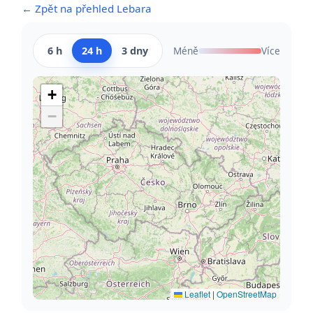
← Zpět na přehled Lebara
6 h
24 h
3 dny
Méně
Více
+
−
Leaflet
|
OpenStreetMap