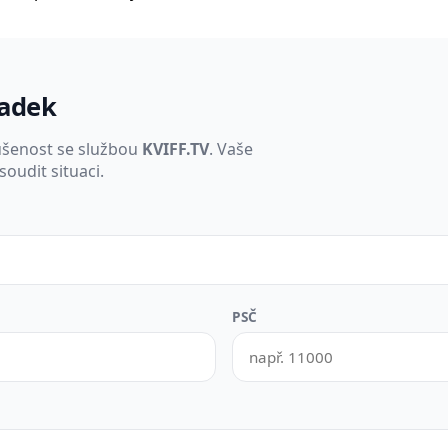
padek
ušenost se službou
KVIFF.TV
. Vaše
oudit situaci.
PSČ