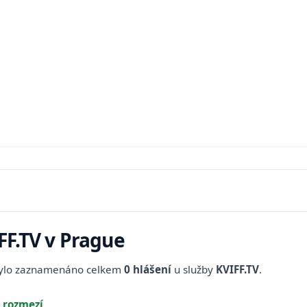
FF.TV v Prague
bylo zaznamenáno celkem
0 hlášení
u služby
KVIFF.TV
.
 rozmezí