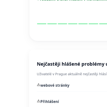
Nejčastěji hlášené problémy 
Uživatelé v Prague aktuálně nejčastěji hlás
⚠️
webové stránky
⚠️
Přihlášení