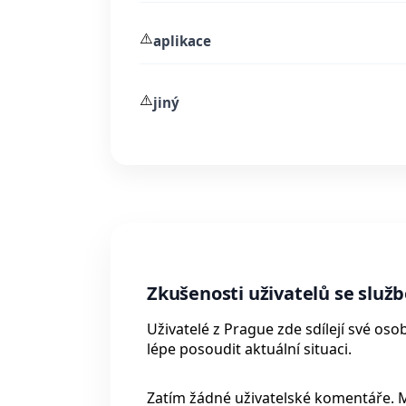
⚠️
aplikace
⚠️
jiný
Zkušenosti uživatelů se služ
Uživatelé z Prague zde sdílejí své os
lépe posoudit aktuální situaci.
Zatím žádné uživatelské komentáře. 