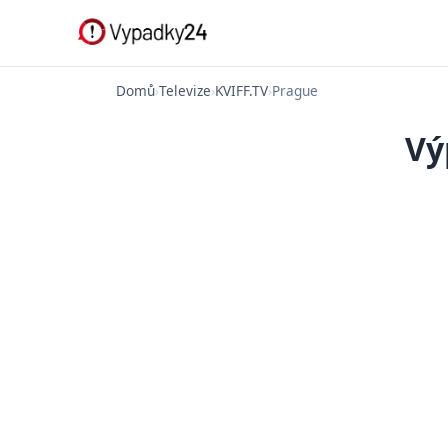
Domů
›
Televize
›
KVIFF.TV
›
Prague
Vý