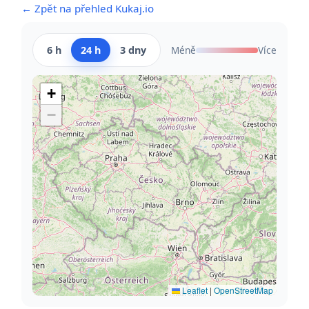
← Zpět na přehled Kukaj.io
6 h
24 h
3 dny
Méně
Více
+
−
Leaflet
|
OpenStreetMap