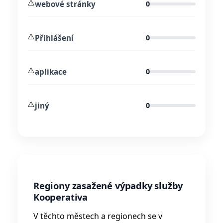
⚠️
webové stránky
0
⚠️
Přihlášení
0
⚠️
aplikace
0
⚠️
jiný
0
Regiony zasažené výpadky služby
Kooperativa
V těchto městech a regionech se v