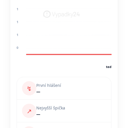
1
1
1
0
teď
První hlášení
↯
—
Nejvyšší špička
↗
—