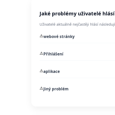
Jaké problémy uživatelé hlásí
Uživatelé aktuálně nejčastěji hlásí následují
⚠️
webové stránky
⚠️
Přihlášení
⚠️
aplikace
⚠️
Jiný problém