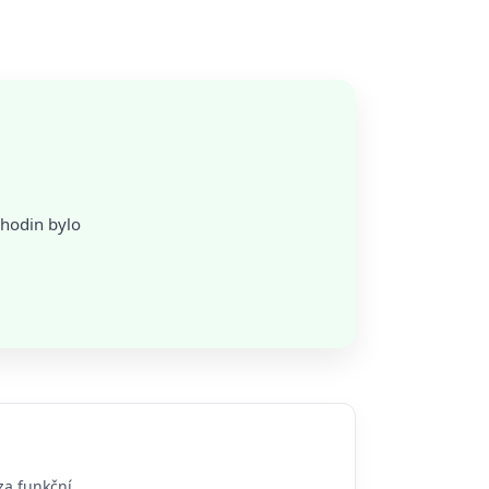
 hodin bylo
za funkční.