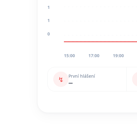
1
1
0
15:00
17:00
19:00
První hlášení
↯
—