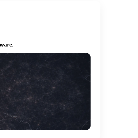
tware
.