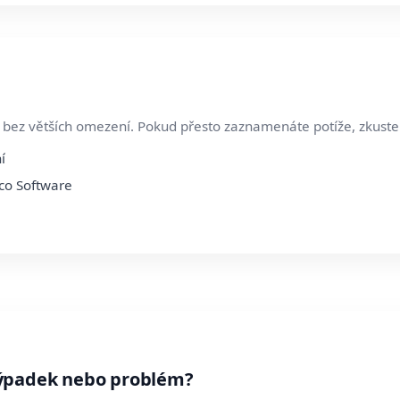
 bez větších omezení. Pokud přesto zaznamenáte potíže, zkuste 
í
ico Software
výpadek nebo problém?