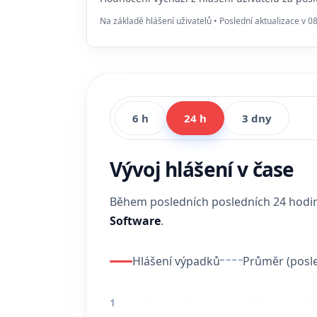
Na základě hlášení uživatelů • Poslední aktualizace v 0
6 h
24 h
3 dny
Vývoj hlášení v čase
Během posledních posledních 24 hod
Software
.
Hlášení výpadků
Průměr (posle
1