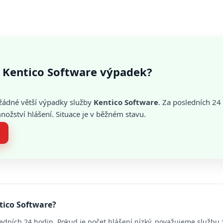
 Kentico Software výpadek?
žádné větší výpadky služby
Kentico Software
. Za posledních 24
žství hlášení. Situace je v běžném stavu.
tico Software?
edních 24 hodin. Pokud je počet hlášení nízký, považujeme službu 