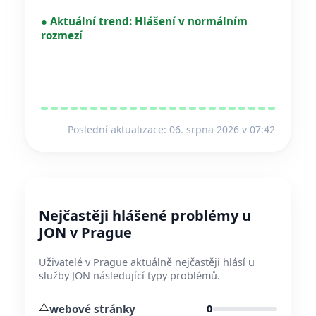
●
Aktuální trend:
Hlášení v normálním
rozmezí
Poslední aktualizace: 06. srpna 2026 v 07:42
Nejčastěji hlášené problémy u
JON v Prague
Uživatelé v Prague aktuálně nejčastěji hlásí u
služby JON následující typy problémů.
⚠️
webové stránky
0