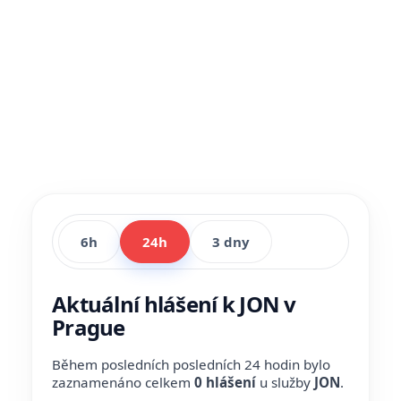
6h
24h
3 dny
Aktuální hlášení k JON v
Prague
Během posledních posledních 24 hodin bylo
zaznamenáno celkem
0 hlášení
u služby
JON
.