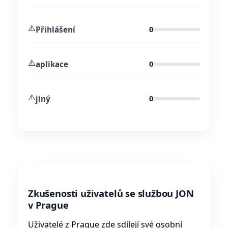
⚠️
Přihlášení
0
⚠️
aplikace
0
⚠️
jiný
0
Zkušenosti uživatelů se službou JON
v Prague
Uživatelé z Prague zde sdílejí své osobní