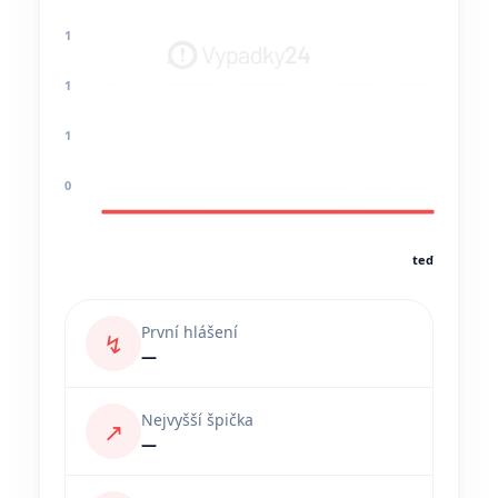
1
1
1
0
teď
První hlášení
↯
—
Nejvyšší špička
↗
—