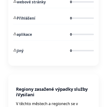
⚠️
webové stránky
0
⚠️
Přihlášení
0
⚠️
aplikace
0
⚠️
jiný
0
Regiony zasažené výpadky služby
iVysilani
V těchto městech a regionech se v