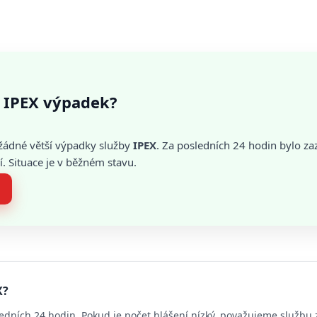
 IPEX výpadek?
žádné větší výpadky služby
IPEX
. Za posledních 24 hodin bylo 
. Situace je v běžném stavu.
X?
edních 24 hodin. Pokud je počet hlášení nízký, považujeme službu 