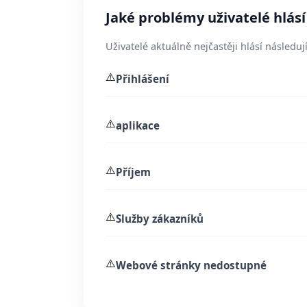
Jaké problémy uživatelé hlásí
Uživatelé aktuálně nejčastěji hlásí následují
⚠️
Přihlášení
⚠️
aplikace
⚠️
Příjem
⚠️
Služby zákazníků
⚠️
Webové stránky nedostupné