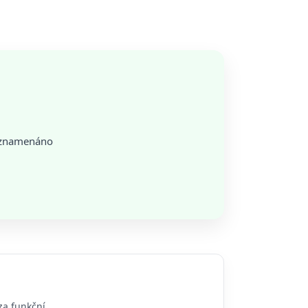
zaznamenáno
za funkční.