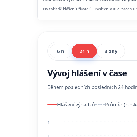
Na základě hlášení uživatelů • Poslední aktualizace v 0
6 h
24 h
3 dny
Vývoj hlášení v čase
Během posledních posledních 24 hod
Hlášení výpadků
Průměr (posle
1
1