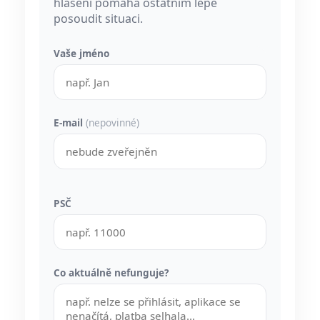
hlášení pomáhá ostatním lépe
posoudit situaci.
Vaše jméno
E-mail
(nepovinné)
PSČ
Co aktuálně nefunguje?