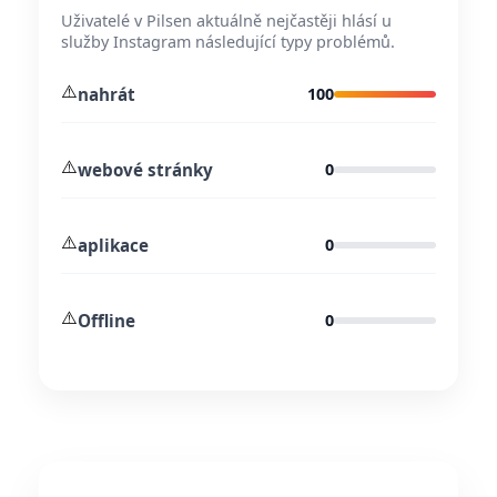
Uživatelé v Pilsen aktuálně nejčastěji hlásí u
služby Instagram následující typy problémů.
⚠️
nahrát
100
⚠️
webové stránky
0
⚠️
aplikace
0
⚠️
Offline
0