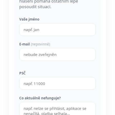
hlášení pomáhá ostatním lépe
posoudit situaci.
Vaše jméno
E-mail
(nepovinné)
PSČ
Co aktuálně nefunguje?