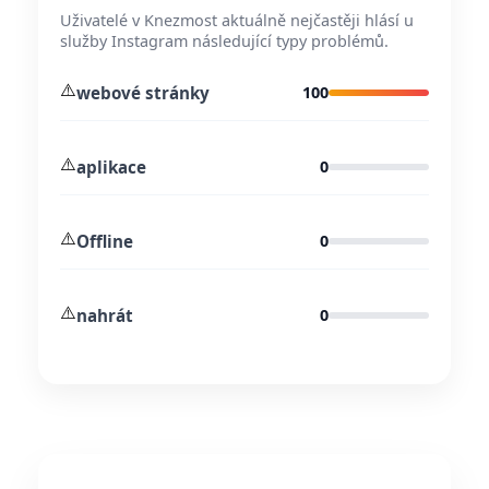
Uživatelé v Knezmost aktuálně nejčastěji hlásí u
služby Instagram následující typy problémů.
⚠️
webové stránky
100
⚠️
aplikace
0
⚠️
Offline
0
⚠️
nahrát
0