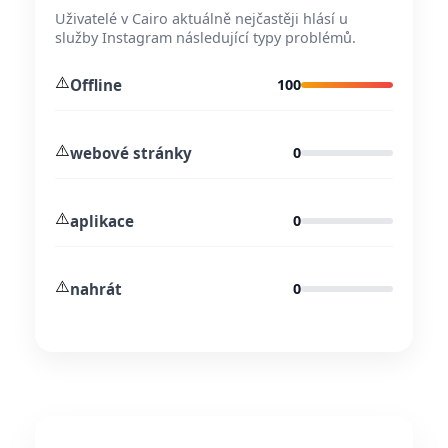
Uživatelé v Cairo aktuálně nejčastěji hlásí u
služby Instagram následující typy problémů.
⚠️
Offline
100
⚠️
webové stránky
0
⚠️
aplikace
0
⚠️
nahrát
0