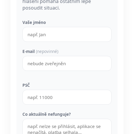
hlášení pomáhá ostatním lépe
posoudit situaci.
Vaše jméno
E-mail
(nepovinné)
PSČ
Co aktuálně nefunguje?