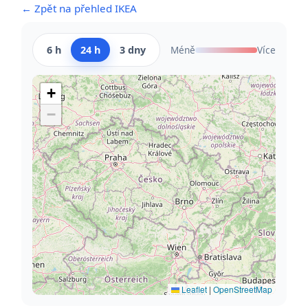
← Zpět na přehled IKEA
6 h
24 h
3 dny
Méně
Více
+
−
Leaflet
|
OpenStreetMap