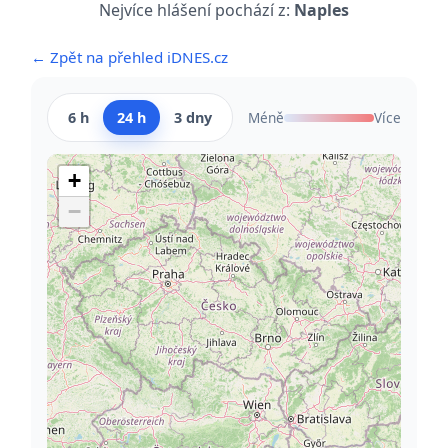
Nejvíce hlášení pochází z:
Naples
← Zpět na přehled iDNES.cz
6 h
24 h
3 dny
Méně
Více
+
−