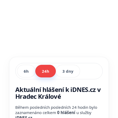
6h
24h
3 dny
Aktuální hlášení k iDNES.cz v
Hradec Králové
Během posledních posledních 24 hodin bylo
zaznamenáno celkem
0 hlášení
u služby
iDNES.cz
.