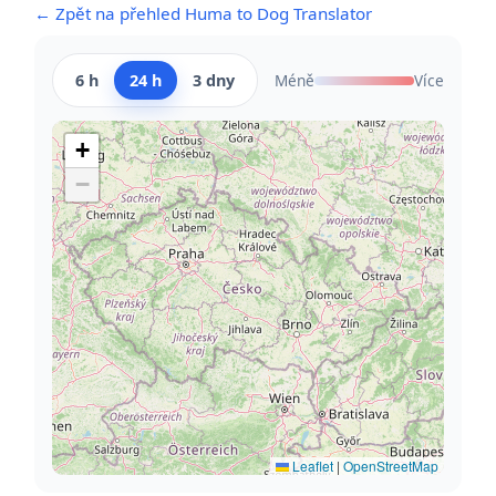
← Zpět na přehled Huma to Dog Translator
6 h
24 h
3 dny
Méně
Více
+
−
Leaflet
|
OpenStreetMap