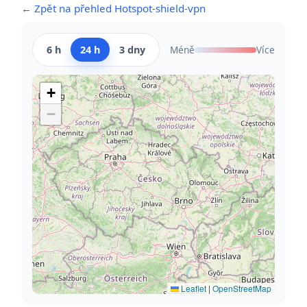
← Zpět na přehled Hotspot-shield-vpn
6 h
24 h
3 dny
Méně
Více
+
−
Leaflet
|
OpenStreetMap