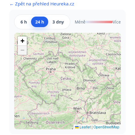
← Zpět na přehled Heureka.cz
6 h
24 h
3 dny
Méně
Více
+
−
Leaflet
|
OpenStreetMap