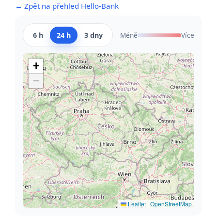
← Zpět na přehled Hello-Bank
6 h
24 h
3 dny
Méně
Více
+
−
Leaflet
|
OpenStreetMap