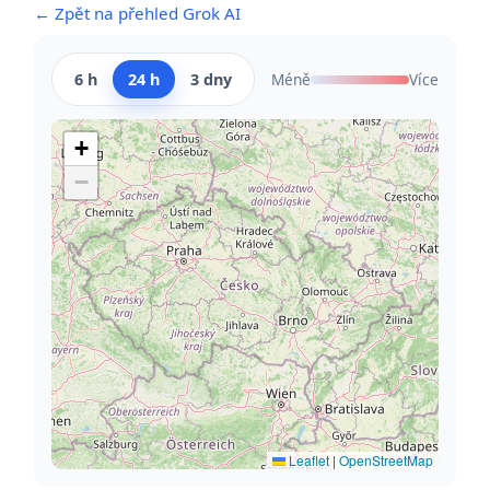
← Zpět na přehled Grok AI
6 h
24 h
3 dny
Méně
Více
+
−
Leaflet
|
OpenStreetMap