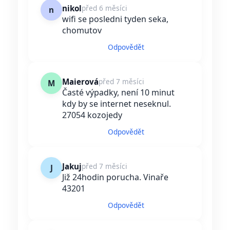
nikol
před 6 měsíci
n
wifi se posledni tyden seka,
chomutov
Odpovědět
Maierová
před 7 měsíci
M
Časté výpadky, není 10 minut
kdy by se internet neseknul.
27054 kozojedy
Odpovědět
Jakuj
před 7 měsíci
J
Již 24hodin porucha. Vinaře
43201
Odpovědět