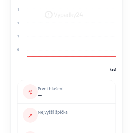
1
1
1
0
teď
První hlášení
↯
—
Nejvyšší špička
↗
—