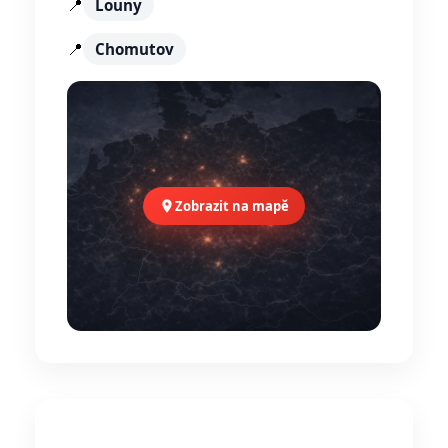
📍
Louny
📍
Chomutov
Zobrazit na mapě