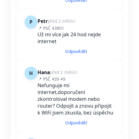
Odpovědět
Petr
před 2 měsíci
P
📍 PSČ 43801
Už mi více jak 24 hod nejde
internet
Odpovědět
Hana
před 2 měsíci
H
📍 PSČ 439 49
Nefunguje mi
internet,doporučení
zkontroloval modem nebo
router? Odpojit a znovu připojit
k WiFi jsem zkusila, bez úspěchu
Odpovědět