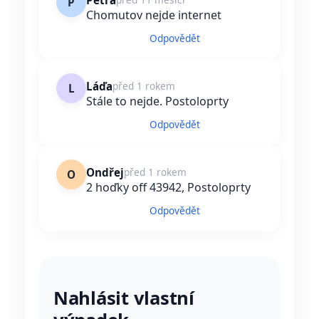
Petra
P
Chomutov nejde internet
Odpovědět
Láďa
před 1 rokem
L
Stále to nejde. Postoloprty
Odpovědět
Ondřej
před 1 rokem
O
2 hoďky off 43942, Postoloprty
Odpovědět
Nahlásit vlastní