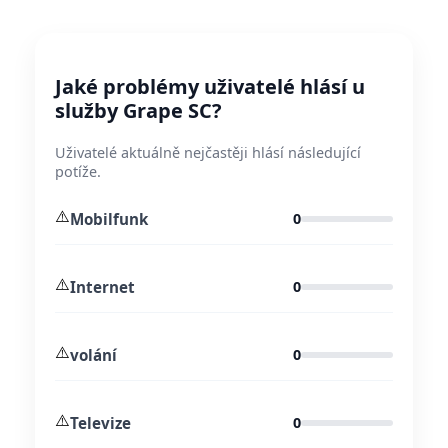
Jaké problémy uživatelé hlásí u
služby Grape SC?
Uživatelé aktuálně nejčastěji hlásí následující
potíže.
⚠️
Mobilfunk
0
⚠️
Internet
0
⚠️
volání
0
⚠️
Televize
0