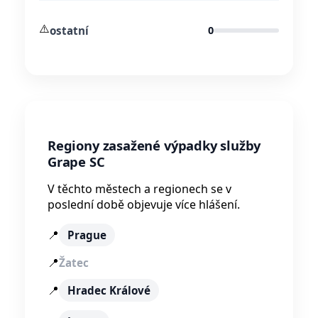
⚠️
ostatní
0
Regiony zasažené výpadky služby
Grape SC
V těchto městech a regionech se v
poslední době objevuje více hlášení.
📍
Prague
📍
Žatec
📍
Hradec Králové