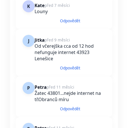
Kate
před 7 měsíci
K
Louny
Odpovědět
Jitka
před 9 měsíci
J
Od včerejška cca od 12 hod
nefunguje internet 43923
Lenešice
Odpovědět
Petra
před 11 měsíci
P
Žatec 43801...nejde internet na
tř.Obranců míru
Odpovědět
před 11 měsíci