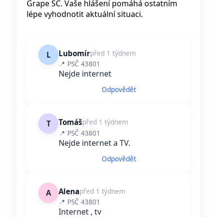
Grape SC. Vaše hlášení pomáhá ostatním
lépe vyhodnotit aktuální situaci.
Lubomír
před 1 týdnem
L
📍 PSČ 43801
Nejde internet
Odpovědět
Tomáš
před 1 týdnem
T
📍 PSČ 43801
Nejde internet a TV.
Odpovědět
Alena
před 1 týdnem
A
📍 PSČ 43801
Internet , tv