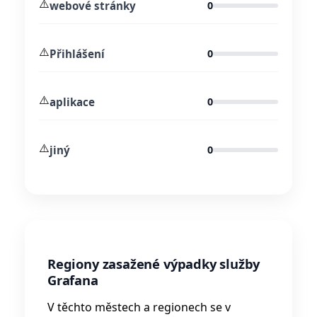
⚠️
webové stránky
0
⚠️
Přihlášení
0
⚠️
aplikace
0
⚠️
jiný
0
Regiony zasažené výpadky služby
Grafana
V těchto městech a regionech se v