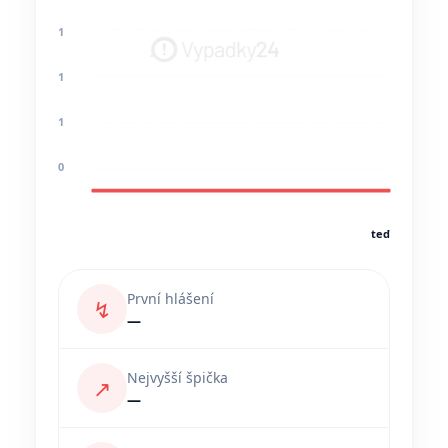
1
1
1
0
teď
První hlášení
↯
—
Nejvyšší špička
↗
—