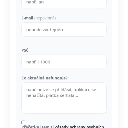
E-mail
(nepovinné)
PSČ
Co aktuálně nefunguje?
Přečetl/a jsem si
Zásady ochrany osobních