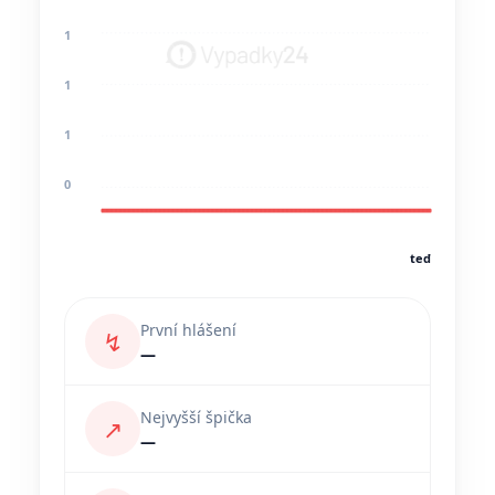
1
1
1
0
teď
První hlášení
↯
—
Nejvyšší špička
↗
—