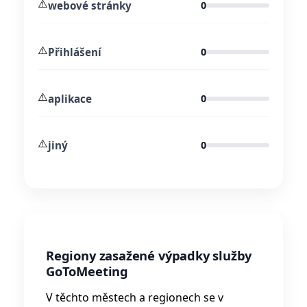
⚠️
webové stránky
0
⚠️
Přihlášení
0
⚠️
aplikace
0
⚠️
jiný
0
Regiony zasažené výpadky služby
GoToMeeting
V těchto městech a regionech se v