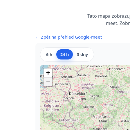
Tato mapa zobrazuj
meet. Zobr
← Zpět na přehled Google-meet
6 h
24 h
3 dny
+
−