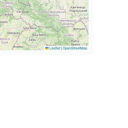
Leaflet
|
OpenStreetMap