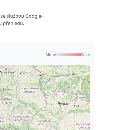
 se službou Google-
u přehledu.
Méně
Více