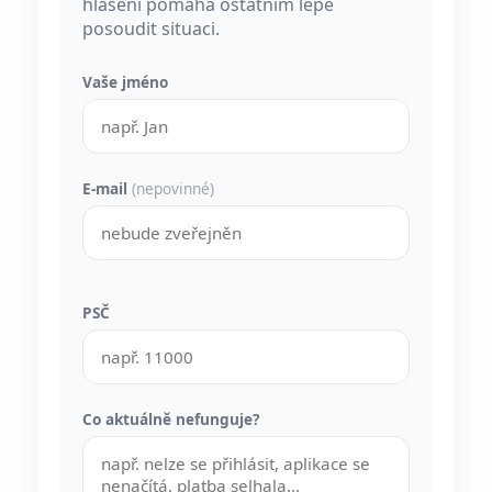
hlášení pomáhá ostatním lépe
posoudit situaci.
Vaše jméno
E-mail
(nepovinné)
PSČ
Co aktuálně nefunguje?