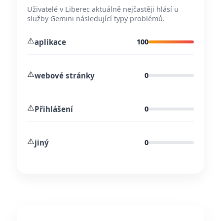
Uživatelé v Liberec aktuálně nejčastěji hlásí u
služby Gemini následující typy problémů.
⚠️
aplikace
100
⚠️
webové stránky
0
⚠️
Přihlášení
0
⚠️
jiný
0