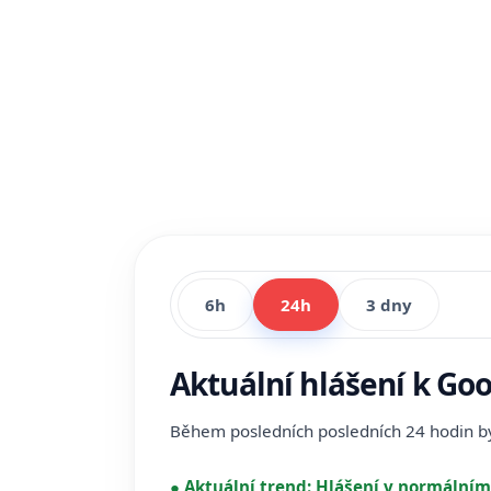
6h
24h
3 dny
Aktuální hlášení k Go
Během posledních posledních 24 hodin 
●
Aktuální trend:
Hlášení v normálním