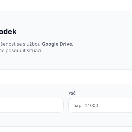
padek
ušenost se službou
Google Drive
.
e posoudit situaci.
PSČ