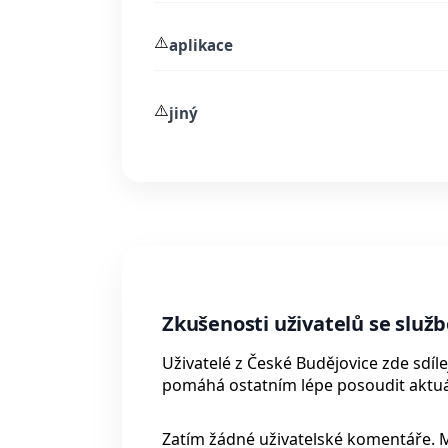
⚠️
aplikace
⚠️
jiný
Zkušenosti uživatelů se služ
Uživatelé z České Budějovice zde sdíl
pomáhá ostatním lépe posoudit aktuál
Zatím žádné uživatelské komentáře. 