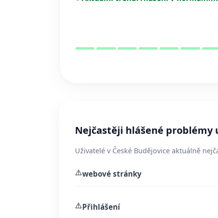
Nejčastěji hlášené problémy 
Uživatelé v České Budějovice aktuálně nejča
⚠️
webové stránky
⚠️
Přihlášení