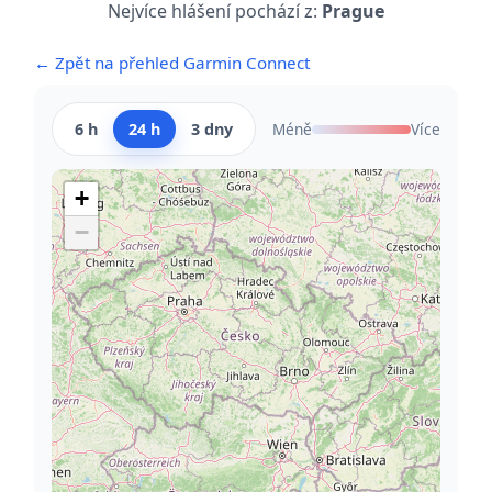
Nejvíce hlášení pochází z:
Prague
← Zpět na přehled Garmin Connect
6 h
24 h
3 dny
Méně
Více
+
−