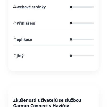
⚠️
webové stránky
0
⚠️
Přihlášení
0
⚠️
aplikace
0
⚠️
jiný
0
Zkušenosti uživatelů se službou
Garmin Connect v Havířov