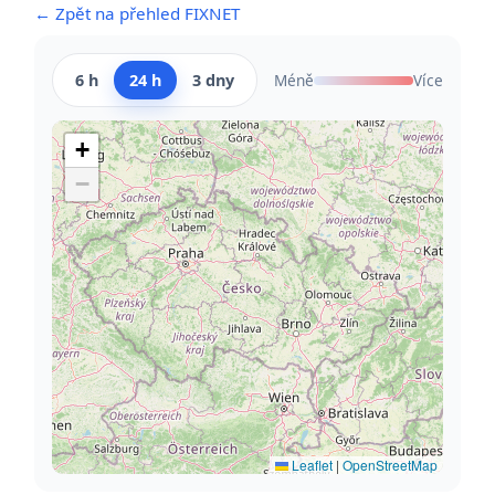
← Zpět na přehled FIXNET
6 h
24 h
3 dny
Méně
Více
+
−
Leaflet
|
OpenStreetMap