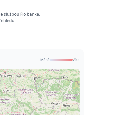
se službou Fio banka.
řehledu.
Méně
Více