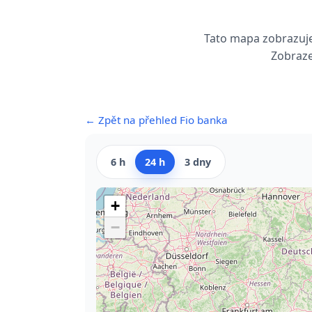
Tato mapa zobrazuje,
Zobraze
← Zpět na přehled Fio banka
6 h
24 h
3 dny
+
−