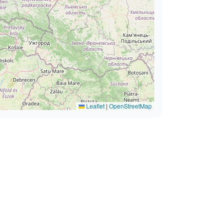
Leaflet
|
OpenStreetMap