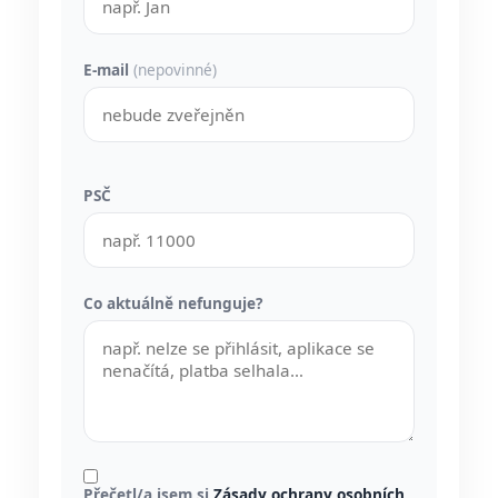
E-mail
(nepovinné)
PSČ
Co aktuálně nefunguje?
Přečetl/a jsem si
Zásady ochrany osobních