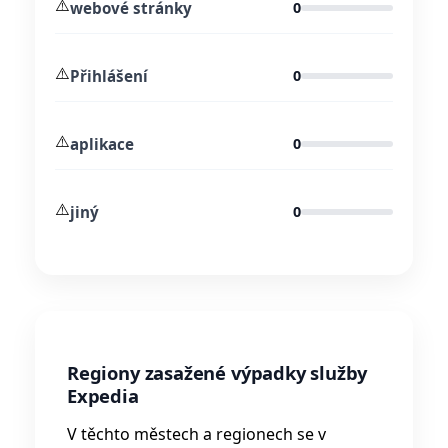
⚠️
webové stránky
0
⚠️
Přihlášení
0
⚠️
aplikace
0
⚠️
jiný
0
Regiony zasažené výpadky služby
Expedia
V těchto městech a regionech se v