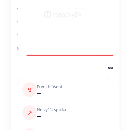
1
1
1
0
teď
První hlášení
↯
—
Nejvyšší špička
↗
—