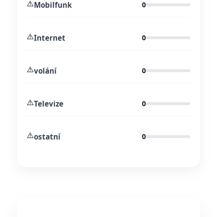
⚠️
Mobilfunk
0
⚠️
Internet
0
⚠️
volání
0
⚠️
Televize
0
⚠️
ostatní
0