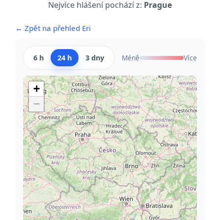
Nejvíce hlášení pochází z:
Prague
← Zpět na přehled Eri
6 h
24 h
3 dny
Méně
Více
+
−