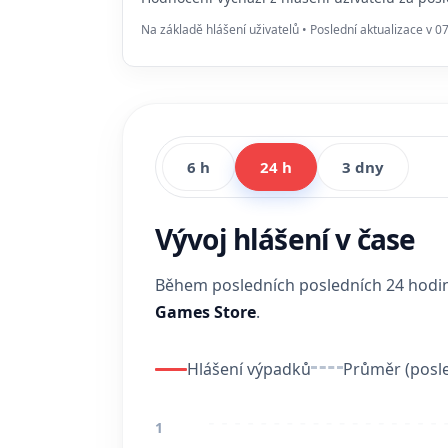
Na základě hlášení uživatelů • Poslední aktualizace v 0
6 h
24 h
3 dny
Vývoj hlášení v čase
Během posledních posledních 24 hod
Games Store
.
Hlášení výpadků
Průměr (posle
1