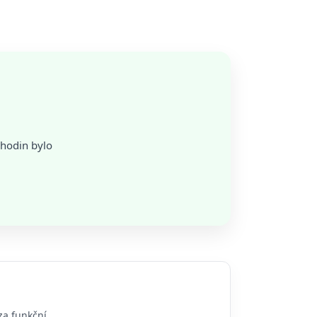
 hodin bylo
za funkční.