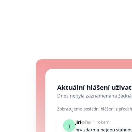
Aktuální hlášení uživa
Dnes nebyla zaznamenána žádná 
Zobrazujeme poslední hlášení z předch
jiri
před 1 rokem
j
hry zdarma nejdou stahnout 