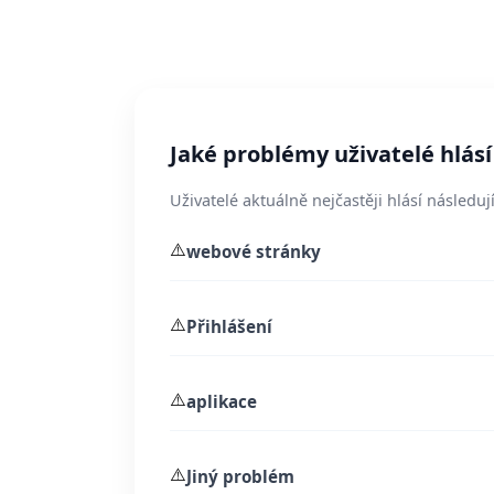
Jaké problémy uživatelé hlásí
Uživatelé aktuálně nejčastěji hlásí následují
⚠️
webové stránky
⚠️
Přihlášení
⚠️
aplikace
⚠️
Jiný problém