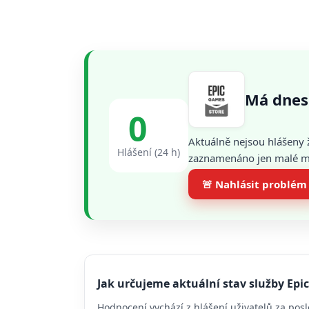
Má dnes
0
Aktuálně nejsou hlášeny 
Hlášení (24 h)
zaznamenáno jen malé mno
🚨 Nahlásit problém
Jak určujeme aktuální stav služby Epi
Hodnocení vychází z hlášení uživatelů za posl