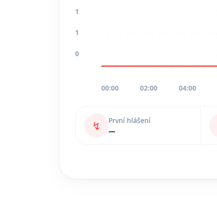
1
1
0
00:00
02:00
04:00
První hlášení
↯
—