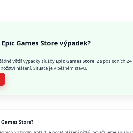
 Epic Games Store výpadek?
žádné větší výpadky služby
Epic Games Store
. Za posledních 24
žství hlášení. Situace je v běžném stavu.
c Games Store?
edních 24 hodin. Pokud je počet hlášení nízký, považujeme službu 