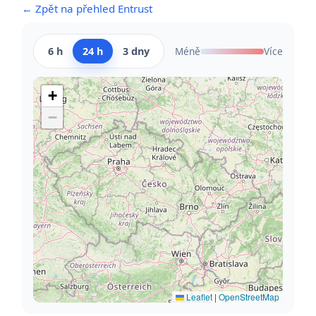
← Zpět na přehled Entrust
6 h
24 h
3 dny
Méně
Více
+
−
Leaflet
|
OpenStreetMap