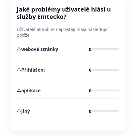
Jaké problémy uživatelé hlásí u
služby Emtecko?
Uživatelé aktuálně nejčastěji hlásí následující
potíže.
⚠️
webové stránky
0
⚠️
Přihlášení
0
⚠️
aplikace
0
⚠️
jiný
0