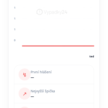
1
1
1
0
teď
První hlášení
↯
—
Nejvyšší špička
↗
—