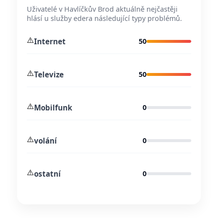
Uživatelé v Havlíčkův Brod aktuálně nejčastěji
hlásí u služby edera následující typy problémů.
⚠️
Internet
50
⚠️
Televize
50
⚠️
Mobilfunk
0
⚠️
volání
0
⚠️
ostatní
0