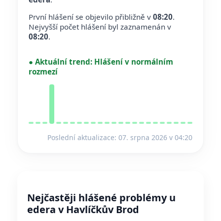
První hlášení se objevilo přibližně v
08:20
.
Nejvyšší počet hlášení byl zaznamenán v
08:20
.
●
Aktuální trend:
Hlášení v normálním
rozmezí
Poslední aktualizace: 07. srpna 2026 v 04:20
Nejčastěji hlášené problémy u
edera v Havlíčkův Brod