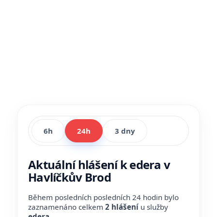
6h
24h
3 dny
Aktuální hlášení k edera v
Havlíčkův Brod
Během posledních posledních 24 hodin bylo
zaznamenáno celkem
2 hlášení
u služby
edera
.