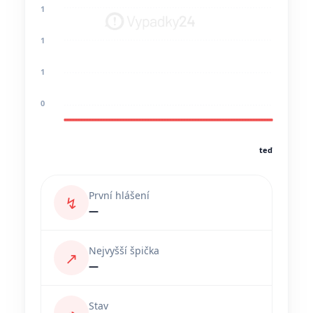
1
1
1
0
teď
První hlášení
↯
—
Nejvyšší špička
↗
—
Stav