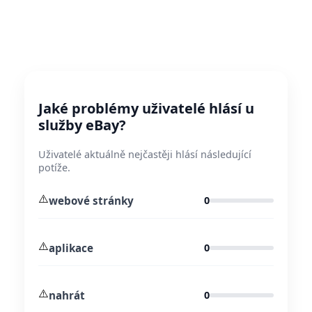
Jaké problémy uživatelé hlásí u
služby eBay?
Uživatelé aktuálně nejčastěji hlásí následující
potíže.
⚠️
webové stránky
0
⚠️
aplikace
0
⚠️
nahrát
0