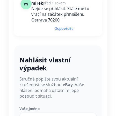
mirek
před 1 rokem
m
Nejde se přihlásit. Stále mě to
vrací na začátek přihlášení.
Ostrava 70200
Odpovědět
Nahlásit vlastní
výpadek
Stručně popište svou aktuální
zkušenost se službou
eBay
. Vaše
hlášení pomáhá ostatním lépe
posoudit situaci.
Vaše jméno