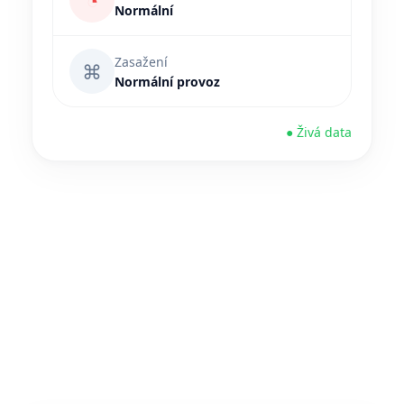
◔
Normální
Zasažení
⌘
Normální provoz
● Živá data