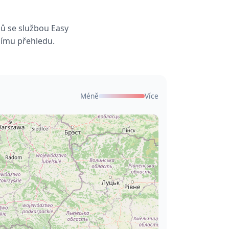
mů se službou Easy
nímu přehledu.
Méně
Více