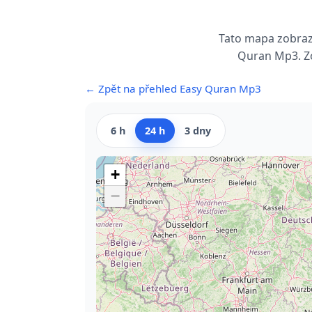
Tato mapa zobrazu
Quran Mp3. Zo
← Zpět na přehled Easy Quran Mp3
6 h
24 h
3 dny
+
−