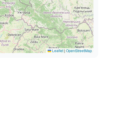
Leaflet
|
OpenStreetMap