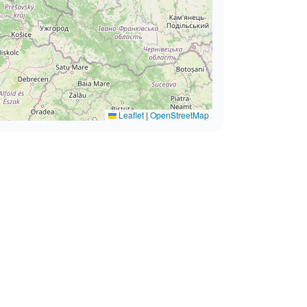
Leaflet
|
OpenStreetMap