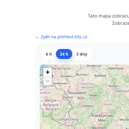
Tato mapa zobrazuj
Zobraze
← Zpět na přehled DSL.cz
6 h
24 h
3 dny
+
−