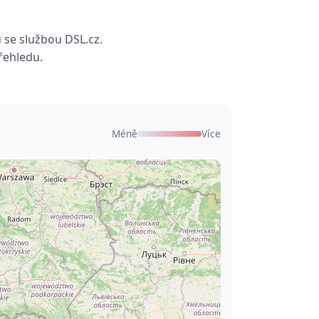
 se službou DSL.cz.
řehledu.
Méně
Více